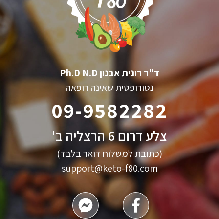
ד"ר רונית אבנון Ph.D N.D
נטורופטית שאינה רופאה
09-9582282
צלע דרום 6 הרצליה ב'
(כתובת למשלוח דואר בלבד)
support@keto-f80.com