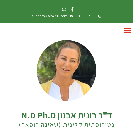
support@keto-f80.com
09-9582285
ד"ר רונית אבנון N.D Ph.D
נטורופתית קלינית (שאינה רופאה)