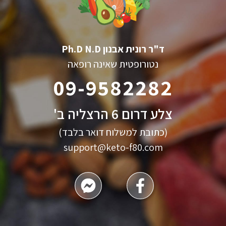
ד"ר רונית אבנון Ph.D N.D
נטורופטית שאינה רופאה
09-9582282
צלע דרום 6 הרצליה ב'
(כתובת למשלוח דואר בלבד)
support@keto-f80.com